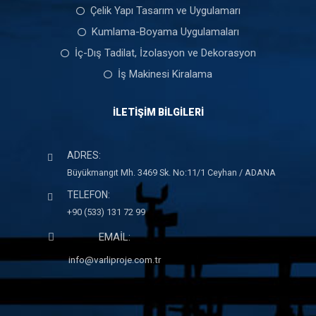
Çelik Yapı Tasarım ve Uygulamarı
Kumlama-Boyama Uygulamaları
İç-Dış Tadilat, İzolasyon ve Dekorasyon
İş Makinesi Kiralama
İLETIŞIM BILGILERI
ADRES:
Büyükmangıt Mh. 3469 Sk. No:11/1 Ceyhan / ADANA
TELEFON:
+90 (533) 131 72 99
EMAİL:
info@varliproje.com.tr